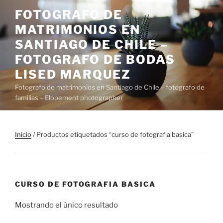
Saltar
FOTOGRAFO DE
al
MATRIMONIOS EN
contenido
SANTIAGO DE CHILE –
FOTOGRAFO DE BODAS
LISED MARQUEZ
Fotografo de matrimonios en Santiago de Chile – fotografo de
familias – Elopement photographer
Inicio
/ Productos etiquetados “curso de fotografia basica”
CURSO DE FOTOGRAFIA BASICA
Mostrando el único resultado