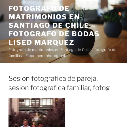
Saltar
FOTOGRAFO DE
al
MATRIMONIOS EN
contenido
SANTIAGO DE CHILE –
FOTOGRAFO DE BODAS
LISED MARQUEZ
Fotografo de matrimonios en Santiago de Chile – fotografo de
familias – Elopement photographer
Sesion fotografica de pareja,
sesion fotografica familiar, fotog