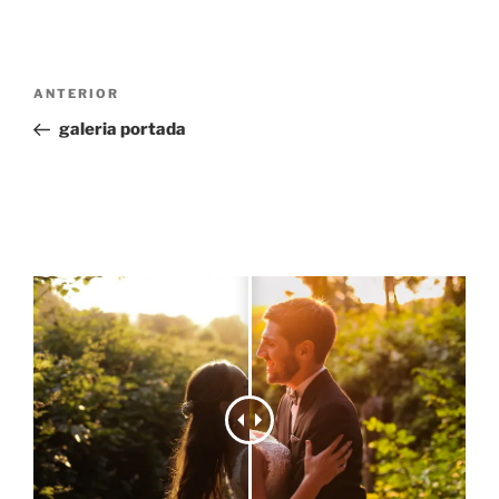
Navegación
Entrada
ANTERIOR
de
anterior:
galeria portada
entradas