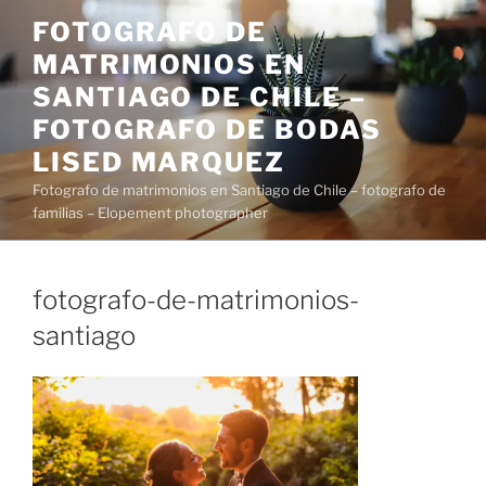
Saltar
FOTOGRAFO DE
al
MATRIMONIOS EN
contenido
SANTIAGO DE CHILE –
FOTOGRAFO DE BODAS
LISED MARQUEZ
Fotografo de matrimonios en Santiago de Chile – fotografo de
familias – Elopement photographer
fotografo-de-matrimonios-
santiago