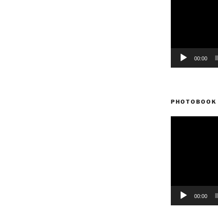
vídeo
00:00
PHOTOBOOK 
Reproductor
de
vídeo
00:00