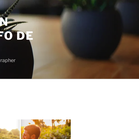
EN
FO DE
grapher