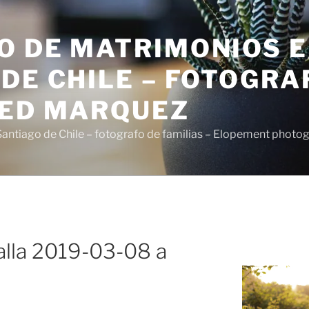
O DE MATRIMONIOS 
DE CHILE – FOTOGRA
SED MARQUEZ
antiago de Chile – fotografo de familias – Elopement photo
alla 2019-03-08 a