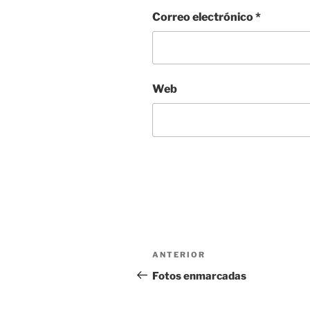
Correo electrónico
*
Web
Navegación
Entrada
ANTERIOR
de
anterior:
Fotos enmarcadas
entradas