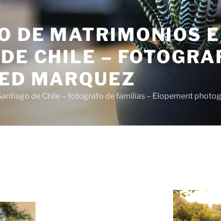
O DE MATRIMONIOS 
DE CHILE – FOTOGRA
SED MARQUEZ
antiago de Chile – fotografo de familias – Elopement photo