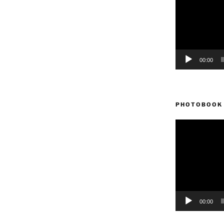
vídeo
00:00
PHOTOBOOK 
Reproductor
de
vídeo
00:00