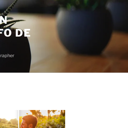
EN
FO DE
grapher