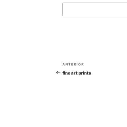
Navegación
Entrada
ANTERIOR
de
anterior:
fine art prints
entradas