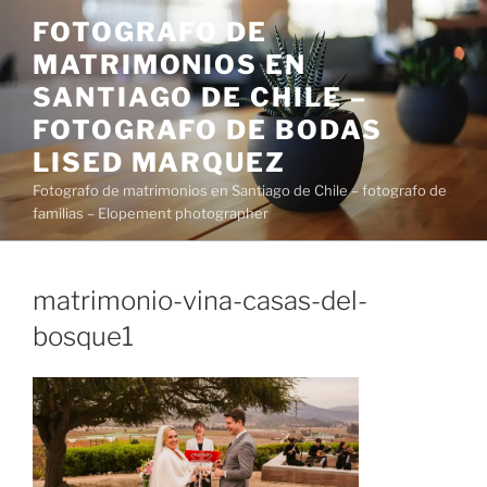
Saltar
FOTOGRAFO DE
al
MATRIMONIOS EN
contenido
SANTIAGO DE CHILE –
FOTOGRAFO DE BODAS
LISED MARQUEZ
Fotografo de matrimonios en Santiago de Chile – fotografo de
familias – Elopement photographer
matrimonio-vina-casas-del-
bosque1