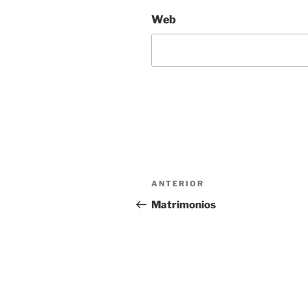
Web
Navegación
Entrada
ANTERIOR
de
anterior:
Matrimonios
entradas