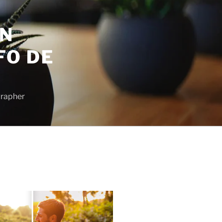
EN
FO DE
grapher