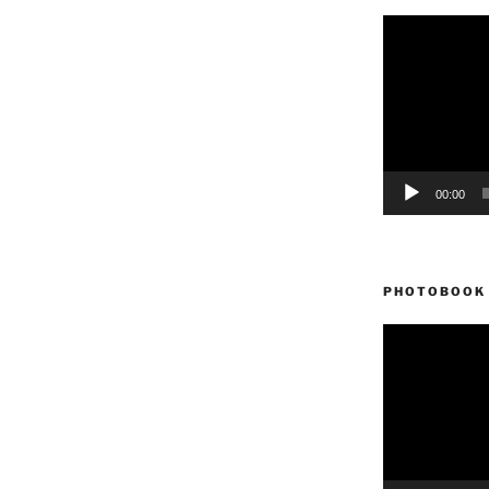
Reproductor
de
vídeo
00:00
PHOTOBOOK 
Reproductor
de
vídeo