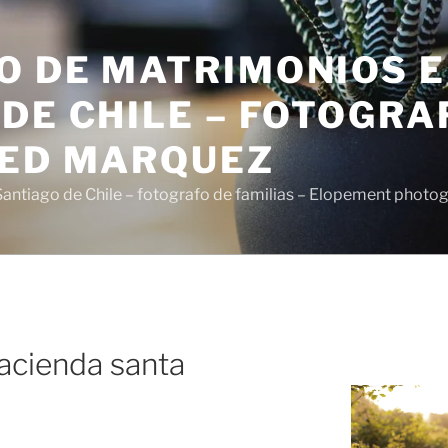
O DE MATRIMONIOS 
DE CHILE – FOTOGRA
SED MARQUEZ
antiago de Chile – fotografo de familias – Elopement photo
acienda santa