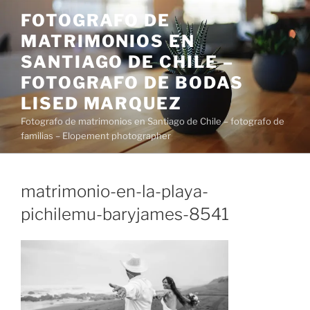
Saltar
FOTOGRAFO DE
al
MATRIMONIOS EN
contenido
SANTIAGO DE CHILE –
FOTOGRAFO DE BODAS
LISED MARQUEZ
Fotografo de matrimonios en Santiago de Chile – fotografo de
familias – Elopement photographer
matrimonio-en-la-playa-
pichilemu-baryjames-8541