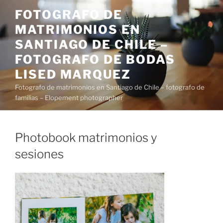
Saltar
FOTOGRAFO DE
al
MATRIMONIOS EN
contenido
SANTIAGO DE CHILE –
FOTOGRAFO DE BODAS
LISED MARQUEZ
Fotografo de matrimonios en Santiago de Chile – fotografo de
familias – Elopement photographer
Photobook matrimonios y
sesiones