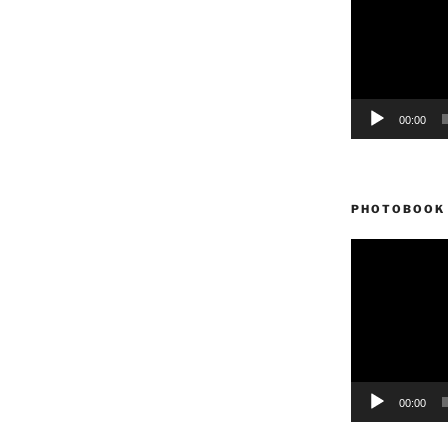
vídeo
00:00
PHOTOBOOK 
Reproductor
de
vídeo
00:00