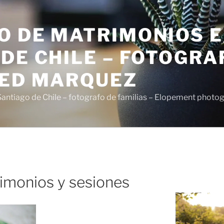
O DE MATRIMONIOS 
DE CHILE – FOTOGRA
SED MARQUEZ
antiago de Chile – fotografo de familias – Elopement photo
imonios y sesiones