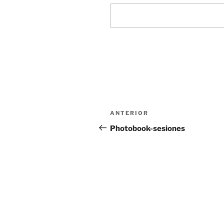
Navegación
Entrada
ANTERIOR
de
anterior:
Photobook-sesiones
entradas