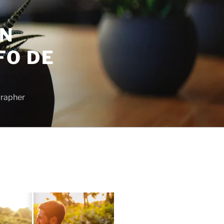
EN
FO DE
grapher