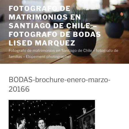
Saltar
FOTOGRAFO DE
al
MATRIMONIOS EN
contenido
SANTIAGO DE CHILE –
FOTOGRAFO DE BODAS
LISED MARQUEZ
Fotografo de matrimonios en Santiago de Chile – fotografo de
familias – Elopement photographer
BODAS-brochure-enero-marzo-
20166