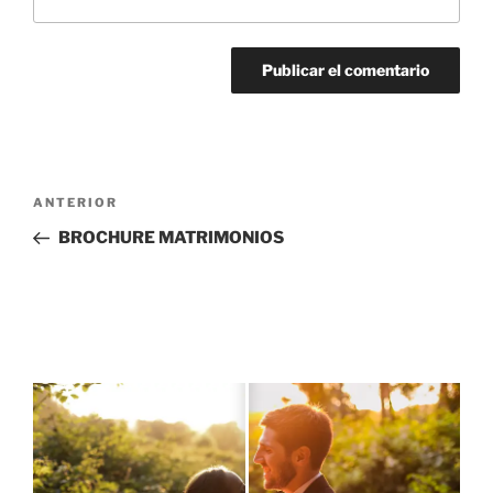
Navegación
Entrada
ANTERIOR
de
anterior:
BROCHURE MATRIMONIOS
entradas