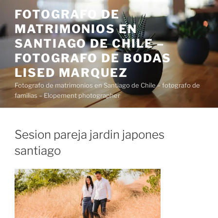
Saltar
FOTOGRAFO DE
al
MATRIMONIOS EN
contenido
SANTIAGO DE CHILE –
FOTOGRAFO DE BODAS
LISED MARQUEZ
Fotografo de matrimonios en Santiago de Chile – fotografo de
familias – Elopement photographer
Sesion pareja jardin japones
santiago