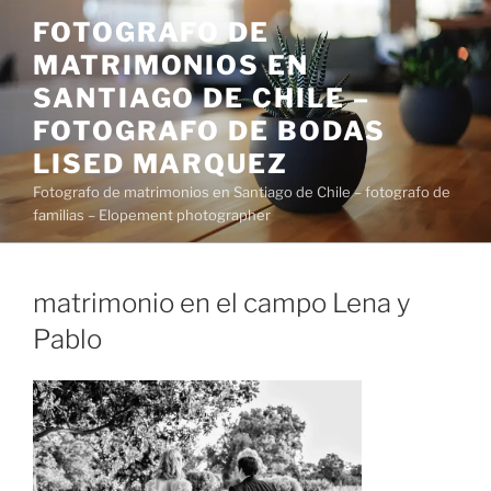
Saltar
FOTOGRAFO DE
al
MATRIMONIOS EN
contenido
SANTIAGO DE CHILE –
FOTOGRAFO DE BODAS
LISED MARQUEZ
Fotografo de matrimonios en Santiago de Chile – fotografo de
familias – Elopement photographer
matrimonio en el campo Lena y
Pablo