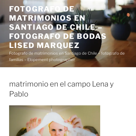
Saltar
FOTOGRAFO DE
al
MATRIMONIOS EN
contenido
SANTIAGO DE CHILE –
FOTOGRAFO DE BODAS
LISED MARQUEZ
Fotografo de matrimonios en Santiago de Chile – fotografo de
familias – Elopement photographer
matrimonio en el campo Lena y
Pablo