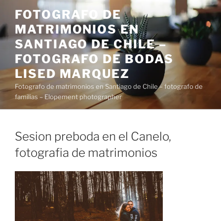
Saltar
FOTOGRAFO DE
al
MATRIMONIOS EN
contenido
SANTIAGO DE CHILE –
FOTOGRAFO DE BODAS
LISED MARQUEZ
Fotografo de matrimonios en Santiago de Chile – fotografo de
familias – Elopement photographer
Sesion preboda en el Canelo,
fotografia de matrimonios