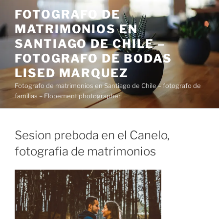
Saltar
FOTOGRAFO DE
al
MATRIMONIOS EN
contenido
SANTIAGO DE CHILE –
FOTOGRAFO DE BODAS
LISED MARQUEZ
Fotografo de matrimonios en Santiago de Chile – fotografo de
familias – Elopement photographer
Sesion preboda en el Canelo,
fotografia de matrimonios