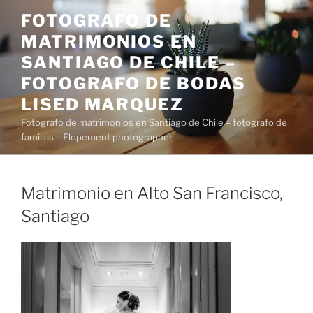
Saltar
FOTOGRAFO DE
al
MATRIMONIOS EN
contenido
SANTIAGO DE CHILE –
FOTOGRAFO DE BODAS
LISED MARQUEZ
Fotografo de matrimonios en Santiago de Chile – fotografo de
familias – Elopement photographer
Matrimonio en Alto San Francisco,
Santiago