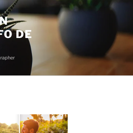
EN
FO DE
grapher