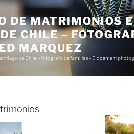
O DE MATRIMONIOS 
DE CHILE – FOTOGRA
SED MARQUEZ
antiago de Chile – fotografo de familias – Elopement photo
atrimonios