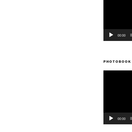
vídeo
00:00
PHOTOBOOK 
Reproductor
de
vídeo
00:00