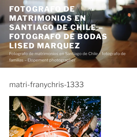
Saltar
FOTOGRAFO DE
al
MATRIMONIOS EN
contenido
SANTIAGO DE CHILE –
FOTOGRAFO DE BODAS
LISED MARQUEZ
Fotografo de matrimonios en Santiago de Chile – fotografo de
familias – Elopement photographer
matri-franychris-1333