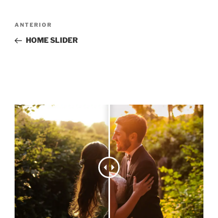
Navegación
Entrada
ANTERIOR
de
anterior:
HOME SLIDER
entradas