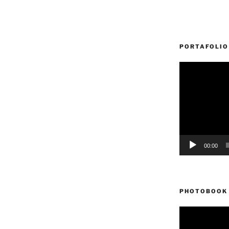
PORTAFOLIO
Reproductor
de
vídeo
00:00
PHOTOBOOK 
Reproductor
de