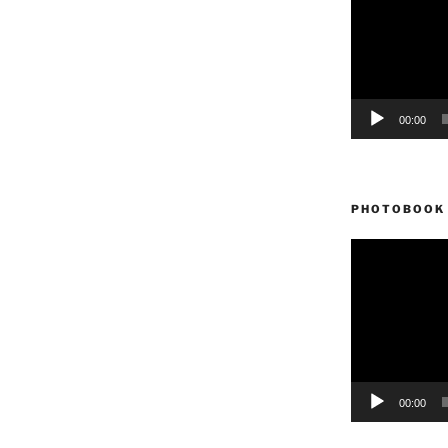
vídeo
00:00
PHOTOBOOK 
Reproductor
de
vídeo
00:00