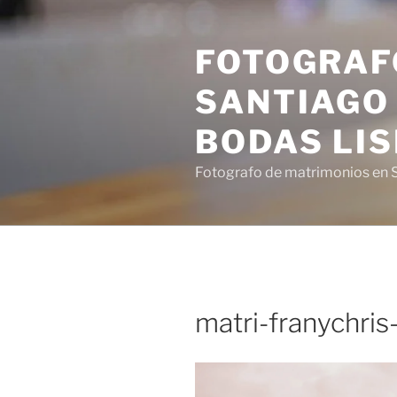
Saltar
al
FOTOGRAF
contenido
SANTIAGO 
BODAS LI
Fotografo de matrimonios en S
matri-franychri