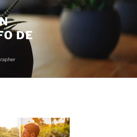
EN
FO DE
grapher