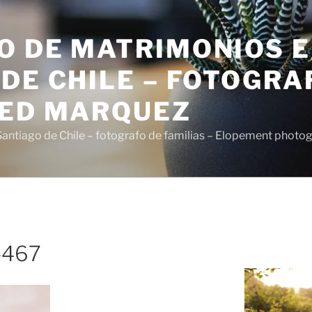
O DE MATRIMONIOS 
DE CHILE – FOTOGRA
SED MARQUEZ
antiago de Chile – fotografo de familias – Elopement photo
s-467