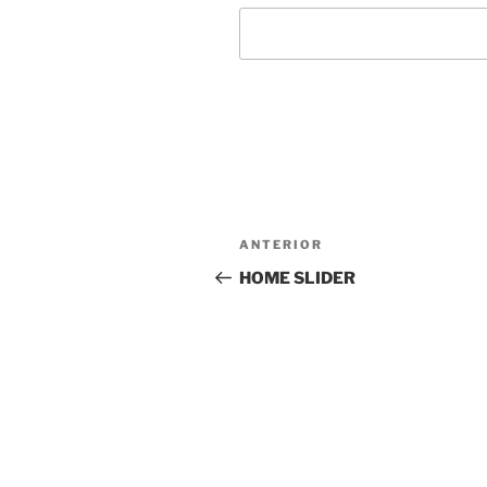
Navegación
Entrada
ANTERIOR
de
anterior:
HOME SLIDER
entradas