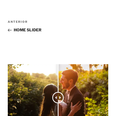
Navegación
Entrada
ANTERIOR
de
anterior:
HOME SLIDER
entradas