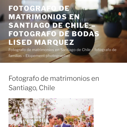
Saltar
FOTOGRAFO DE
al
MATRIMONIOS EN
contenido
SANTIAGO DE CHILE –
FOTOGRAFO DE BODAS
LISED MARQUEZ
Fotografo de matrimonios en Santiago de Chile – fotografo de
familias – Elopement photographer
Fotografo de matrimonios en
Santiago, Chile