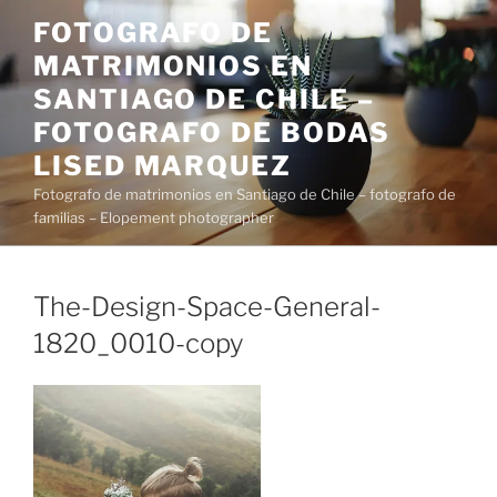
Saltar
FOTOGRAFO DE
al
MATRIMONIOS EN
contenido
SANTIAGO DE CHILE –
FOTOGRAFO DE BODAS
LISED MARQUEZ
Fotografo de matrimonios en Santiago de Chile – fotografo de
familias – Elopement photographer
The-Design-Space-General-
1820_0010-copy