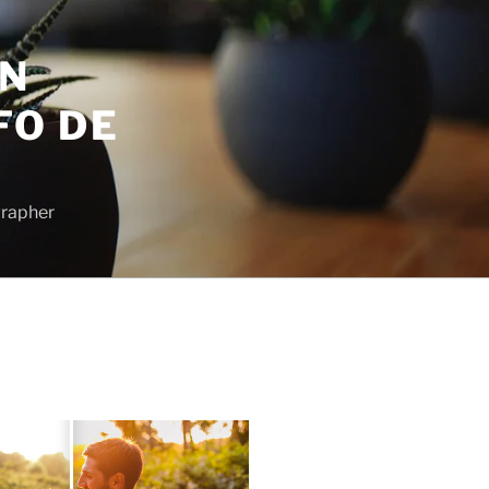
EN
FO DE
grapher