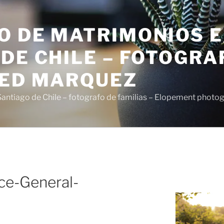
O DE MATRIMONIOS 
DE CHILE – FOTOGRA
SED MARQUEZ
antiago de Chile – fotografo de familias – Elopement photo
ce-General-