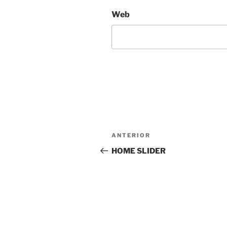
Web
Navegación
Entrada
ANTERIOR
de
anterior:
HOME SLIDER
entradas