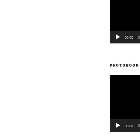
vídeo
00:00
PHOTOBOOK 
Reproductor
de
vídeo
00:00