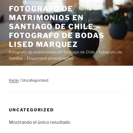
Saltar
FOTOGRAFO DE
al
MATRIMONIOS EN
contenido
SANTIAGO DE CHILE –
FOTOGRAFO DE BODAS
LISED MARQUEZ
Fotografo de matrimonios en Santiago de Chile – fotografo de
familias – Elopement photographer
Inicio
/ Uncategorized
UNCATEGORIZED
Mostrando el único resultado