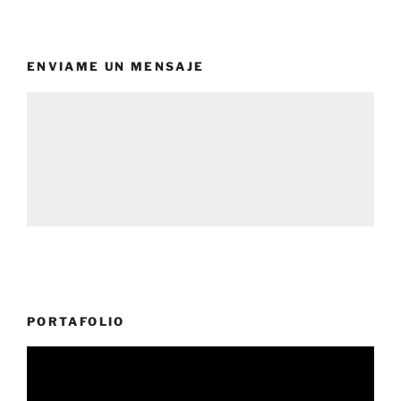
ENVIAME UN MENSAJE
PORTAFOLIO
Reproductor
de
vídeo