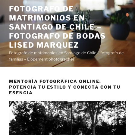
Saltar
FOTOGRAFO DE
al
MATRIMONIOS EN
contenido
SANTIAGO DE CHILE –
FOTOGRAFO DE BODAS
LISED MARQUEZ
Fotografo de matrimonios en Santiago de Chile – fotografo de
familias – Elopement photographer
MENTORÍA FOTOGRÁFICA ONLINE:
POTENCIA TU ESTILO Y CONECTA CON TU
ESENCIA