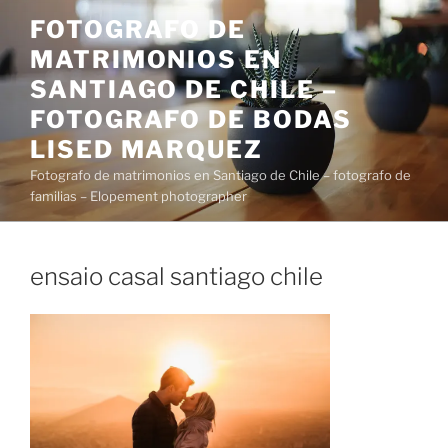
Saltar
FOTOGRAFO DE
al
MATRIMONIOS EN
contenido
SANTIAGO DE CHILE –
FOTOGRAFO DE BODAS
LISED MARQUEZ
Fotografo de matrimonios en Santiago de Chile – fotografo de
familias – Elopement photographer
ensaio casal santiago chile