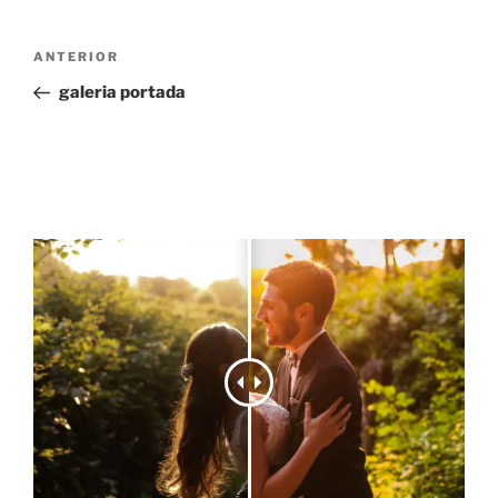
Navegación
Entrada
ANTERIOR
de
anterior:
galeria portada
entradas