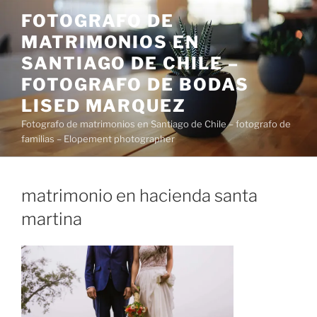
Saltar
FOTOGRAFO DE
al
MATRIMONIOS EN
contenido
SANTIAGO DE CHILE –
FOTOGRAFO DE BODAS
LISED MARQUEZ
Fotografo de matrimonios en Santiago de Chile – fotografo de
familias – Elopement photographer
matrimonio en hacienda santa
martina