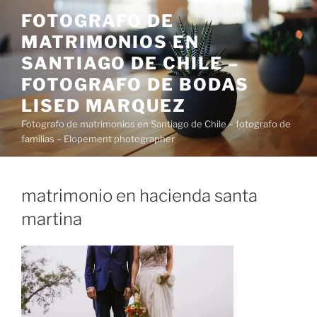
Saltar
FOTOGRAFO DE
al
MATRIMONIOS EN
contenido
SANTIAGO DE CHILE –
FOTOGRAFO DE BODAS
LISED MARQUEZ
Fotografo de matrimonios en Santiago de Chile – fotografo de
familias – Elopement photographer
matrimonio en hacienda santa
martina