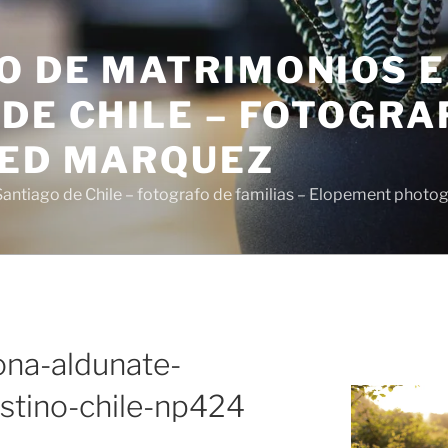
O DE MATRIMONIOS 
DE CHILE – FOTOGRA
SED MARQUEZ
antiago de Chile – fotografo de familias – Elopement photo
na-aldunate-
stino-chile-np424