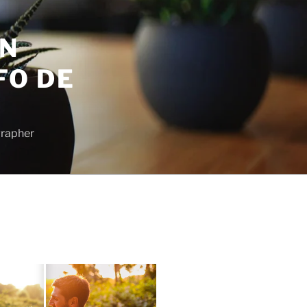
EN
FO DE
grapher