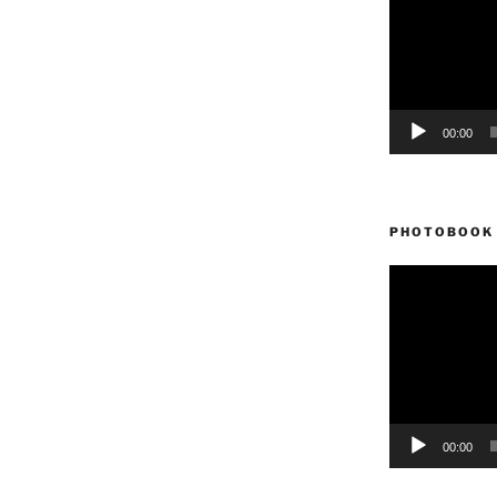
vídeo
00:00
PHOTOBOOK 
Reproductor
de
vídeo
00:00