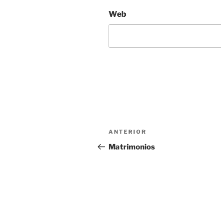
Web
Navegación
Entrada
ANTERIOR
de
anterior:
Matrimonios
entradas