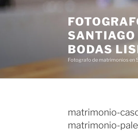
Saltar
al
FOTOGRAF
contenido
SANTIAGO 
BODAS LI
Fotografo de matrimonios en S
matrimonio-caso
matrimonio-pale