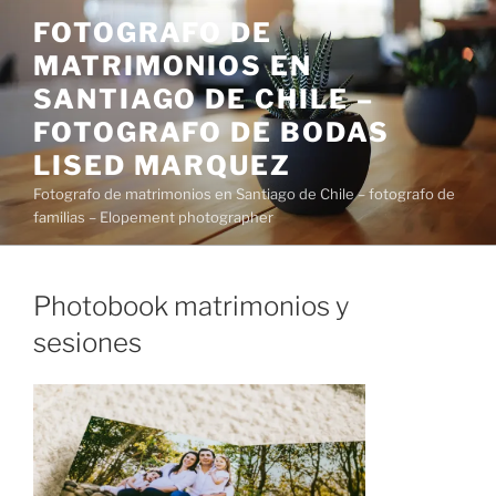
Saltar
FOTOGRAFO DE
al
MATRIMONIOS EN
contenido
SANTIAGO DE CHILE –
FOTOGRAFO DE BODAS
LISED MARQUEZ
Fotografo de matrimonios en Santiago de Chile – fotografo de
familias – Elopement photographer
Photobook matrimonios y
sesiones