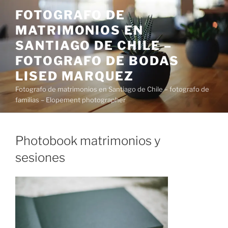
Saltar
FOTOGRAFO DE
al
MATRIMONIOS EN
contenido
SANTIAGO DE CHILE –
FOTOGRAFO DE BODAS
LISED MARQUEZ
Fotografo de matrimonios en Santiago de Chile – fotografo de
familias – Elopement photographer
Photobook matrimonios y
sesiones