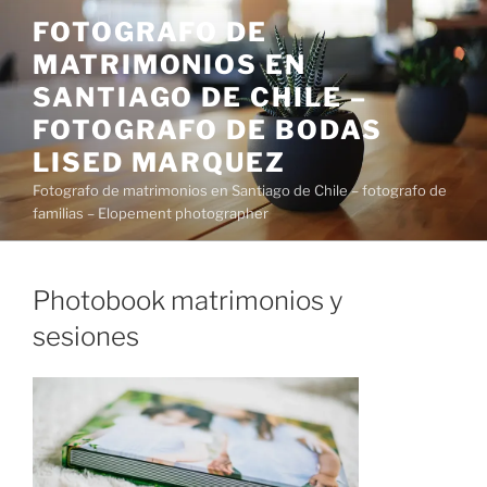
Saltar
FOTOGRAFO DE
al
MATRIMONIOS EN
contenido
SANTIAGO DE CHILE –
FOTOGRAFO DE BODAS
LISED MARQUEZ
Fotografo de matrimonios en Santiago de Chile – fotografo de
familias – Elopement photographer
Photobook matrimonios y
sesiones