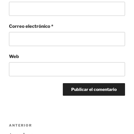
Correo electrónico
*
Web
Navegación
Entrada
ANTERIOR
de
anterior: