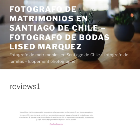
Saltar
FOTOGRAFO DE
al
MATRIMONIOS EN
contenido
SANTIAGO DE CHILE –
FOTOGRAFO DE BODAS
LISED MARQUEZ
Fotografo de matrimonios en Santiago de Chile – fotografo de
familias – Elopement photographer
reviews1