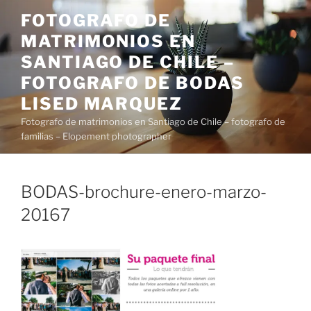
Saltar
FOTOGRAFO DE
al
MATRIMONIOS EN
contenido
SANTIAGO DE CHILE –
FOTOGRAFO DE BODAS
LISED MARQUEZ
Fotografo de matrimonios en Santiago de Chile – fotografo de
familias – Elopement photographer
BODAS-brochure-enero-marzo-
20167