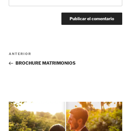
Navegación
Entrada
ANTERIOR
de
anterior:
BROCHURE MATRIMONIOS
entradas