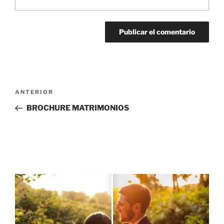
Navegación
Entrada
ANTERIOR
de
anterior:
BROCHURE MATRIMONIOS
entradas