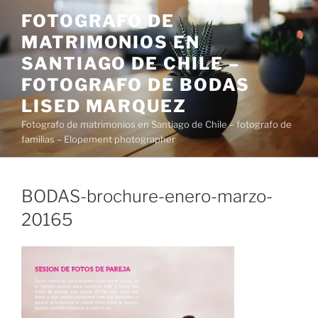
Saltar
FOTOGRAFO DE
al
MATRIMONIOS EN
contenido
SANTIAGO DE CHILE –
FOTOGRAFO DE BODAS
LISED MARQUEZ
Fotografo de matrimonios en Santiago de Chile – fotografo de
familias – Elopement photographer
BODAS-brochure-enero-marzo-
20165