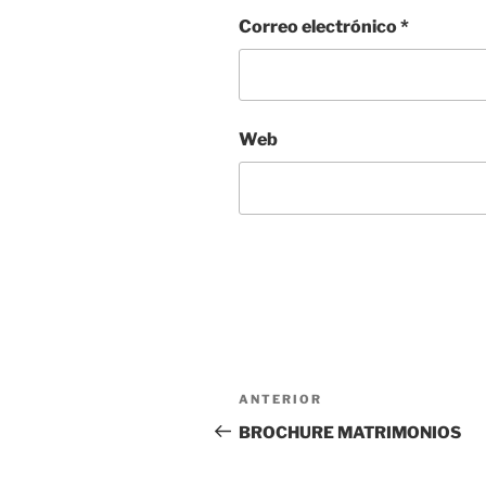
Correo electrónico
*
Web
Navegación
Entrada
ANTERIOR
de
anterior:
BROCHURE MATRIMONIOS
entradas