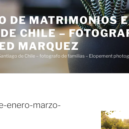
O DE MATRIMONIOS 
DE CHILE – FOTOGRA
SED MARQUEZ
antiago de Chile – fotografo de familias – Elopement photo
-enero-marzo-