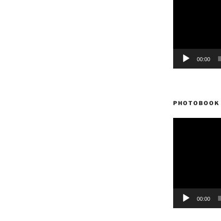
vídeo
00:00
PHOTOBOOK 
Reproductor
de
vídeo
00:00