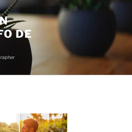
EN
FO DE
grapher