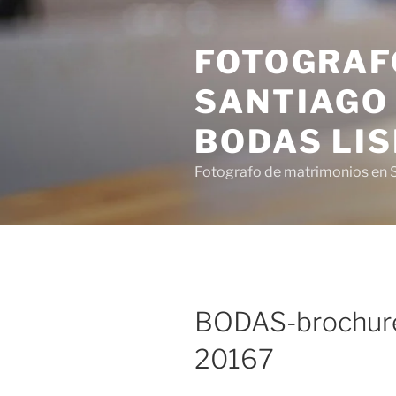
Saltar
al
FOTOGRAF
contenido
SANTIAGO 
BODAS LI
Fotografo de matrimonios en S
BODAS-brochure
20167