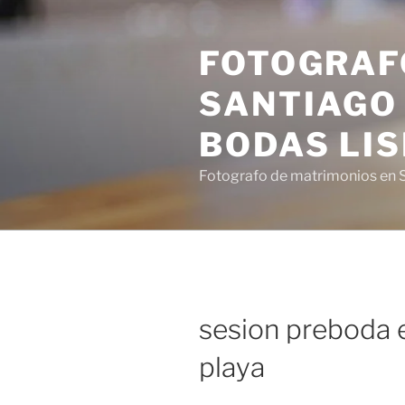
Saltar
al
FOTOGRAF
contenido
SANTIAGO 
BODAS LI
Fotografo de matrimonios en S
sesion preboda 
playa