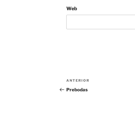
Web
Navegación
Entrada
ANTERIOR
de
anterior:
Prebodas
entradas