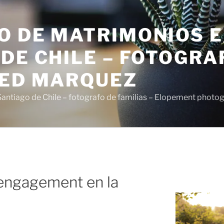
O DE MATRIMONIOS 
DE CHILE – FOTOGRA
SED MARQUEZ
antiago de Chile – fotografo de familias – Elopement photo
engagement en la