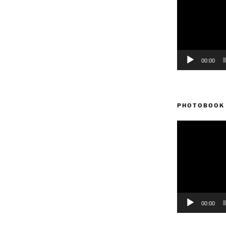
vídeo
00:00
PHOTOBOOK 
Reproductor
de
vídeo
00:00