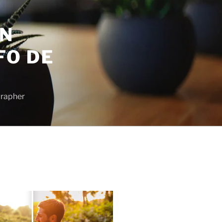
EN
FO DE
grapher