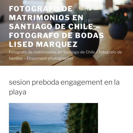
Saltar
FOTOGRAFO DE
al
MATRIMONIOS EN
contenido
SANTIAGO DE CHILE –
FOTOGRAFO DE BODAS
LISED MARQUEZ
Fotografo de matrimonios en Santiago de Chile – fotografo de
familias – Elopement photographer
sesion preboda engagement en la
playa