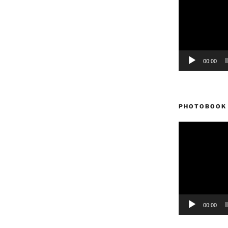
vídeo
00:00
PHOTOBOOK 
Reproductor
de
vídeo
00:00