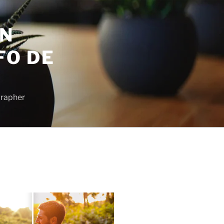
EN
FO DE
grapher