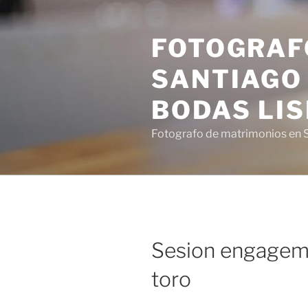
Saltar
al
FOTOGRAF
contenido
SANTIAGO 
BODAS LI
Fotografo de matrimonios en S
Sesion engageme
toro