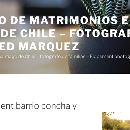
O DE MATRIMONIOS 
DE CHILE – FOTOGRA
SED MARQUEZ
antiago de Chile – fotografo de familias – Elopement photo
nt barrio concha y