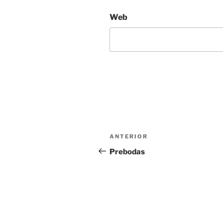
Web
Navegación
Entrada
ANTERIOR
de
anterior:
Prebodas
entradas