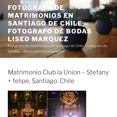
Saltar
FOTOGRAFO DE
al
MATRIMONIOS EN
contenido
SANTIAGO DE CHILE –
FOTOGRAFO DE BODAS
LISED MARQUEZ
Fotografo de matrimonios en Santiago de Chile – fotografo de
familias – Elopement photographer
Matrimonio Club la Union – Stefany
+ felipe, Santiago. Chile