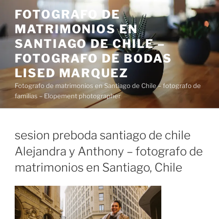
Saltar
FOTOGRAFO DE
al
MATRIMONIOS EN
contenido
SANTIAGO DE CHILE –
FOTOGRAFO DE BODAS
LISED MARQUEZ
Fotografo de matrimonios en Santiago de Chile – fotografo de
familias – Elopement photographer
sesion preboda santiago de chile
Alejandra y Anthony – fotografo de
matrimonios en Santiago, Chile