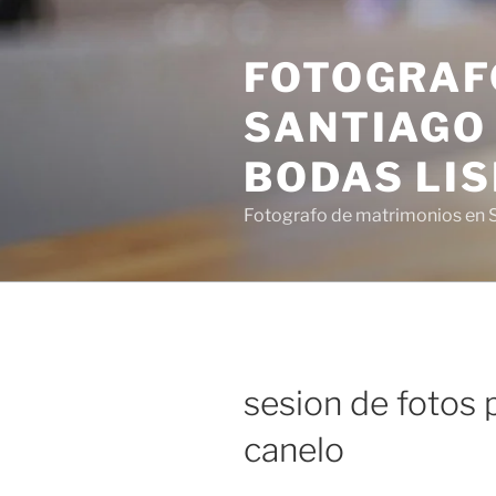
Saltar
al
FOTOGRAF
contenido
SANTIAGO 
BODAS LI
Fotografo de matrimonios en S
sesion de fotos 
canelo