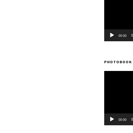
vídeo
00:00
PHOTOBOOK 
Reproductor
de
vídeo
00:00