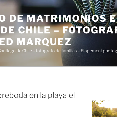
O DE MATRIMONIOS 
DE CHILE – FOTOGRA
SED MARQUEZ
antiago de Chile – fotografo de familias – Elopement photo
preboda en la playa el