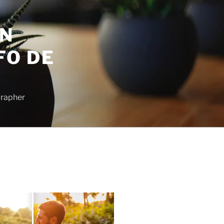
EN
FO DE
grapher