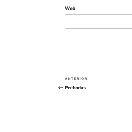
Web
Navegación
Entrada
ANTERIOR
de
anterior:
Prebodas
entradas