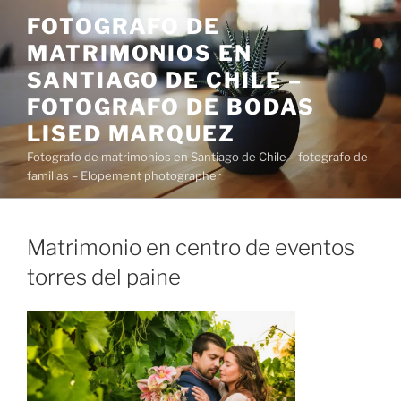
Saltar
FOTOGRAFO DE
al
MATRIMONIOS EN
contenido
SANTIAGO DE CHILE –
FOTOGRAFO DE BODAS
LISED MARQUEZ
Fotografo de matrimonios en Santiago de Chile – fotografo de
familias – Elopement photographer
Matrimonio en centro de eventos
torres del paine