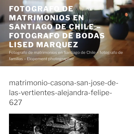
Saltar
FOTOGRAFO DE
al
MATRIMONIOS EN
contenido
SANTIAGO DE CHILE –
FOTOGRAFO DE BODAS
LISED MARQUEZ
Fotografo de matrimonios en Santiago de Chile – fotografo de
familias – Elopement photographer
matrimonio-casona-san-jose-de-
las-vertientes-alejandra-felipe-
627