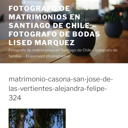
Saltar
FOTOGRAFO DE
al
MATRIMONIOS EN
contenido
SANTIAGO DE CHILE –
FOTOGRAFO DE BODAS
LISED MARQUEZ
Fotografo de matrimonios en Santiago de Chile – fotografo de
familias – Elopement photographer
matrimonio-casona-san-jose-de-
las-vertientes-alejandra-felipe-
324