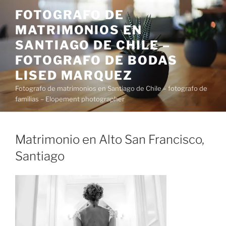
Saltar
FOTOGRAFO DE
al
MATRIMONIOS EN
contenido
SANTIAGO DE CHILE –
FOTOGRAFO DE BODAS
LISED MARQUEZ
Fotografo de matrimonios en Santiago de Chile – fotografo de
familias – Elopement photographer
Matrimonio en Alto San Francisco,
Santiago