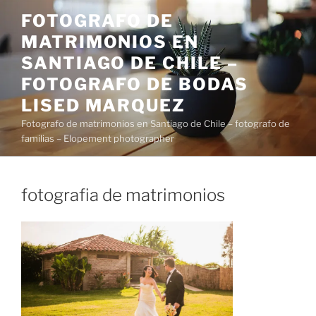
Saltar
FOTOGRAFO DE
al
MATRIMONIOS EN
contenido
SANTIAGO DE CHILE –
FOTOGRAFO DE BODAS
LISED MARQUEZ
Fotografo de matrimonios en Santiago de Chile – fotografo de
familias – Elopement photographer
fotografia de matrimonios