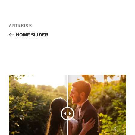
Navegación
Entrada
ANTERIOR
de
anterior:
HOME SLIDER
entradas