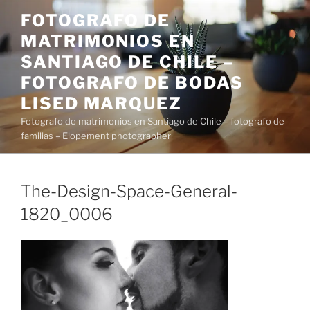
Saltar
FOTOGRAFO DE
al
MATRIMONIOS EN
contenido
SANTIAGO DE CHILE –
FOTOGRAFO DE BODAS
LISED MARQUEZ
Fotografo de matrimonios en Santiago de Chile – fotografo de
familias – Elopement photographer
The-Design-Space-General-
1820_0006